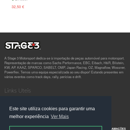
32,50 €
A Stage 3 Motorsport dedica-se à importação de peças automóvel para motorsport.
Representação de marcas como Sachs Performance, EBC, Eibach, H&R, Bilstein,
KW, AP, KAAZ, SPARCO, SABELT, OMP, Japan Racing, OZ, Magnaflow, Wossner,
Powerflex. Temos uma equipa especializada ao seu dispor! Estando presentes em
vários eventos como track days, rally, perícias e drift.
Links Uteis
Quem Somos
Termos e Condições
Este site utiliza cookies para garantir uma
Política de Privacidade
Contactos
melhor experiência
Ver Mais