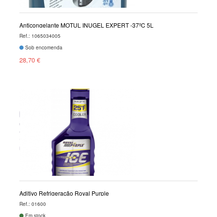
Anticongelante MOTUL INUGEL EXPERT -37ºC 5L
Ref.: 1065034005
Sob encomenda
28,70 €
Aditivo Refrigeração Royal Purple
Ref.: 01600
Em stock