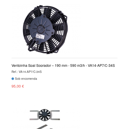
Ventoinha Spal Soprador – 190 mm - 590 m3/h - VA14-AP7/C-34S
Ref.: VA14-AP7/C-34S
Sob encomenda
95,00 €