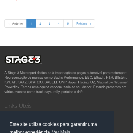
(current)
← Anterior
1
2
3
4
5
Próxima →
A Stage 3 Motorsport dedica-se à importação de peças automóvel para motorsport.
Representação de marcas como Sachs Performance, EBC, Eibach, H&R, Bilstein,
KW, AP, KAAZ, SPARCO, SABELT, OMP, Japan Racing, OZ, Magnaflow, Wossner,
Powerflex. Temos uma equipa especializada ao seu dispor! Estando presentes em
vários eventos como track days, rally, perícias e drift.
Links Uteis
Quem Somos
Termos e Condições
Este site utiliza cookies para garantir uma
Política de Privacidade
Contactos
melhor experiência
Ver Mais