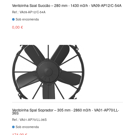
Ventoinha Spal Sucção – 280 mm - 1430 m3/h - VA09-AP12/C-54A
Ref.: VA09-AP12/C-54A
Sob encomenda
0,00 €
Ventoinha Spal Soprador – 305 mm - 2860 m3/h - VA01-AP70/LL-
36S
Ref.: VA01-AP70/LL-36S
Sob encomenda
174,00 €