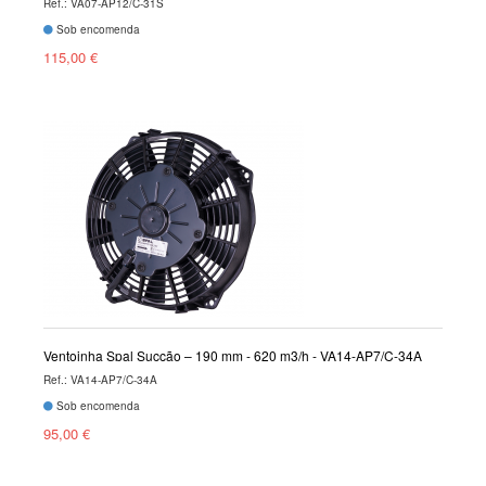
Ref.: VA07-AP12/C-31S
Sob encomenda
115,00 €
Ventoinha Spal Sucção – 190 mm - 620 m3/h - VA14-AP7/C-34A
Ref.: VA14-AP7/C-34A
Sob encomenda
95,00 €