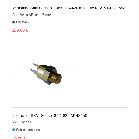
Ventoinha Spal Sucção – 385mm 4420 m³/h - VA18-AP70/LL/F-59A
Ref.: VA18-AP70/LL/F-59A
Em stock
279,00 €
Interruptor SPAL Sensor 87 °- 82 ° M14X150
Ref.: 102021
Sob encomenda
25,50 €