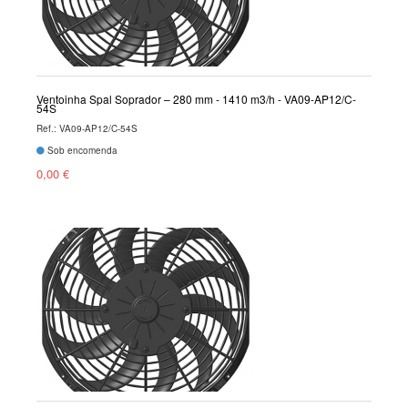
Ventoinha Spal Soprador – 280 mm - 1410 m3/h - VA09-AP12/C-
54S
Ref.: VA09-AP12/C-54S
Sob encomenda
0,00 €