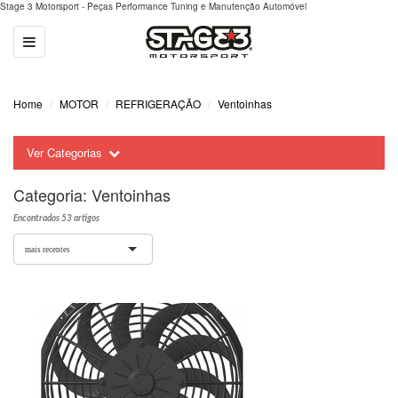
Stage 3 Motorsport - Peças Performance Tuning e Manutenção Automóvel
Toggle
navigation
Home
MOTOR
REFRIGERAÇÃO
Ventoinhas
Ver Categorias
Categoria:
Ventoinhas
Encontrados 53 artigos
mais recentes