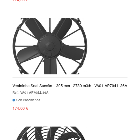
Ventoinha Spal Sucção – 305 mm - 2780 m3/h - VA01-AP70/LL-36A
Ref.: VA01-AP70/LL-36A
Sob encomenda
174,00 €