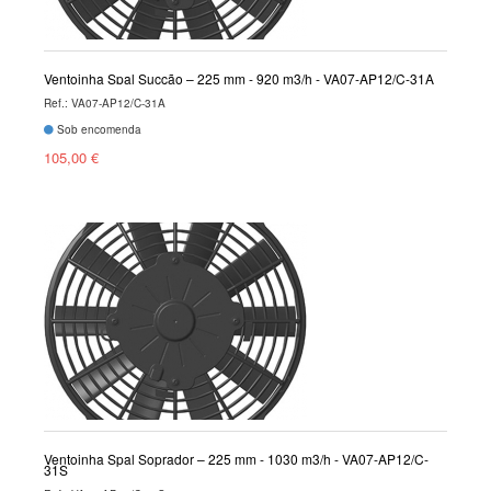
Ventoinha Spal Sucção – 225 mm - 920 m3/h - VA07-AP12/C-31A
Ref.: VA07-AP12/C-31A
Sob encomenda
105,00 €
Ventoinha Spal Soprador – 225 mm - 1030 m3/h - VA07-AP12/C-
31S