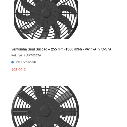
Ventoinha Spal Sucção – 255 mm -1360 m3/h - VA11-AP7/C-57A
Ref.: VA11-AP7/C-57A
Sob encomenda
108,00 €