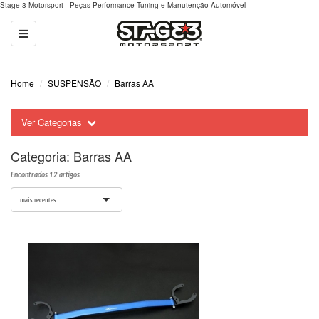
Stage 3 Motorsport - Peças Performance Tuning e Manutenção Automóvel
Toggle
navigation
Home
SUSPENSÃO
Barras AA
Ver Categorias
Categoria:
Barras AA
Encontrados 12 artigos
mais recentes