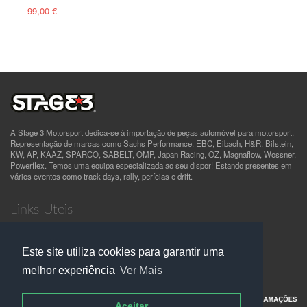
99,00 €
A Stage 3 Motorsport dedica-se à importação de peças automóvel para motorsport.
Representação de marcas como Sachs Performance, EBC, Eibach, H&R, Bilstein,
KW, AP, KAAZ, SPARCO, SABELT, OMP, Japan Racing, OZ, Magnaflow, Wossner,
Powerflex. Temos uma equipa especializada ao seu dispor! Estando presentes em
vários eventos como track days, rally, perícias e drift.
Links Uteis
Quem Somos
Termos e Condições
Este site utiliza cookies para garantir uma
Política de Privacidade
Contactos
melhor experiência
Ver Mais
Aceitar