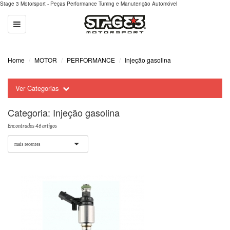
Stage 3 Motorsport - Peças Performance Tuning e Manutenção Automóvel
Toggle
navigation
Home
MOTOR
PERFORMANCE
Injeção gasolina
Ver Categorias
Categoria:
Injeção gasolina
Encontrados 46 artigos
mais recentes