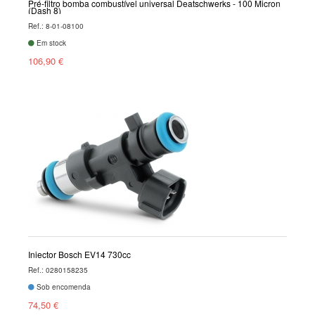
Pré-filtro bomba combustível universal Deatschwerks - 100 Micron
(Dash 8)
Ref.: 8-01-08100
Em stock
106,90 €
Injector Bosch EV14 730cc
Ref.: 0280158235
Sob encomenda
74,50 €