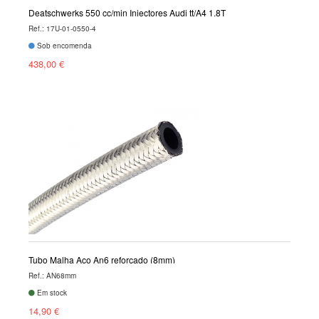
Deatschwerks 550 cc/min Injectores Audi tt/A4 1.8T
Ref.: 17U-01-0550-4
Sob encomenda
438,00 €
Tubo Malha Aço An6 reforçado (8mm)
Ref.: AN68mm
Em stock
14,90 €