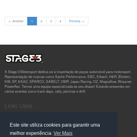
(current)
← Anterior
1
2
3
4
Próxima →
A Stage 3 Motorsport dedica-se à importação de peças automóvel para motorsport.
Representação de marcas como Sachs Performance, EBC, Eibach, H&R, Bilstein,
KW, AP, KAAZ, SPARCO, SABELT, OMP, Japan Racing, OZ, Magnaflow, Wossner,
Powerflex. Temos uma equipa especializada ao seu dispor! Estando presentes em
vários eventos como track days, rally, perícias e drift.
Links Uteis
Quem Somos
Termos e Condições
Este site utiliza cookies para garantir uma
Política de Privacidade
Contactos
melhor experiência
Ver Mais