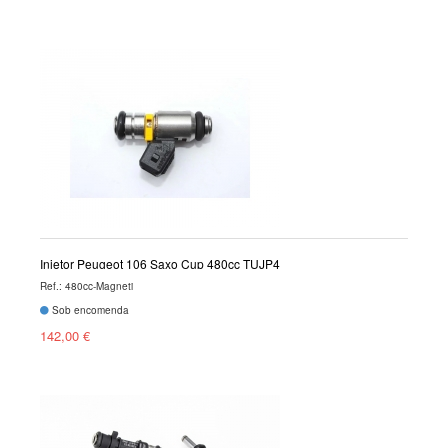
Injetor Peugeot 106 Saxo Cup 480cc TUJP4
Ref.: 480cc-Magneti
Sob encomenda
142,00 €