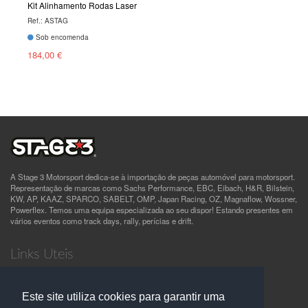
Kit Alinhamento Rodas Laser
Ref.: ASTAG
Sob encomenda
184,00 €
A Stage 3 Motorsport dedica-se à importação de peças automóvel para motorsport.
Representação de marcas como Sachs Performance, EBC, Eibach, H&R, Bilstein,
KW, AP, KAAZ, SPARCO, SABELT, OMP, Japan Racing, OZ, Magnaflow, Wossner,
Powerflex. Temos uma equipa especializada ao seu dispor! Estando presentes em
vários eventos como track days, rally, perícias e drift.
Links Uteis
Quem Somos
Termos e Condições
Este site utiliza cookies para garantir uma
Política de Privacidade