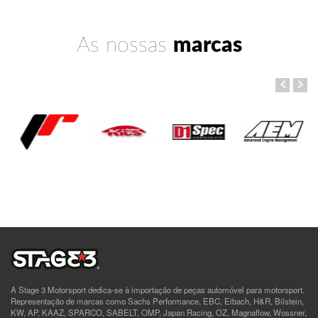
As nossas
marcas
A Stage 3 Motorsport dedica-se à importação de peças automóvel para motorsport.
Representação de marcas como Sachs Performance, EBC, Eibach, H&R, Bilstein,
KW, AP, KAAZ, SPARCO, SABELT, OMP, Japan Racing, OZ, Magnaflow, Wossner,