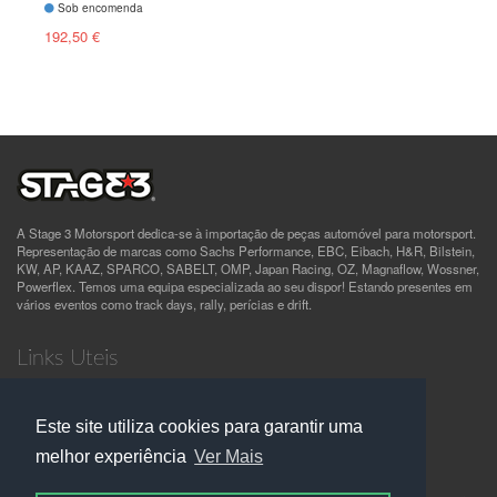
Sob encomenda
192,50 €
A Stage 3 Motorsport dedica-se à importação de peças automóvel para motorsport.
Representação de marcas como Sachs Performance, EBC, Eibach, H&R, Bilstein,
KW, AP, KAAZ, SPARCO, SABELT, OMP, Japan Racing, OZ, Magnaflow, Wossner,
Powerflex. Temos uma equipa especializada ao seu dispor! Estando presentes em
vários eventos como track days, rally, perícias e drift.
Links Uteis
Quem Somos
Termos e Condições
Este site utiliza cookies para garantir uma
Política de Privacidade
Contactos
melhor experiência
Ver Mais