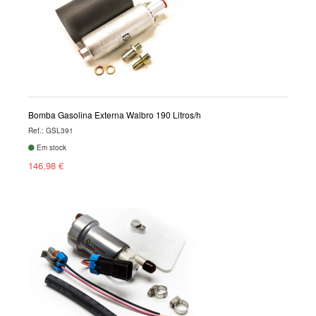
Bomba Gasolina Externa Walbro 190 Litros/h
Ref.: GSL391
Em stock
146,98 €