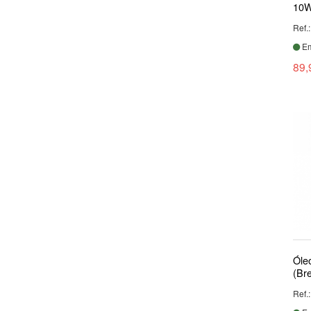
10W
Ref.
Em
89,
Óle
(Br
Ref.