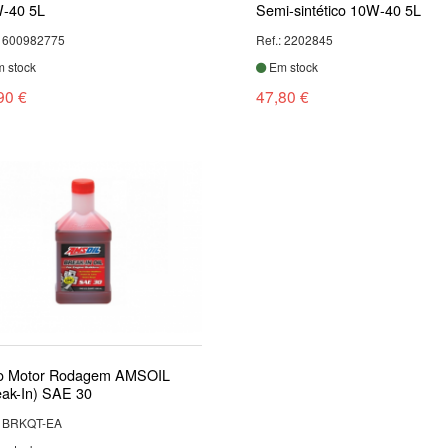
-40 5L
Semi-sintético 10W-40 5L
: 600982775
Ref.: 2202845
 stock
Em stock
90 €
47,80 €
o Motor Rodagem AMSOIL
eak-In) SAE 30
: BRKQT-EA