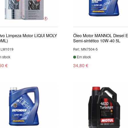
tivo Limpeza Motor LIQUI MOLY
Óleo Motor MANNOL Diesel E
0ML)
Semi-sintético 10W-40 5L
: LM1019
Ref.: MN7504-5
 stock
Em stock
50 €
34,80 €