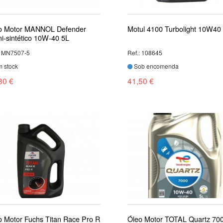
o Motor MANNOL Defender
Motul 4100 Turbolight 10W40 
i-sintético 10W-40 5L
: MN7507-5
Ref.: 108645
 stock
Sob encomenda
80 €
41,50 €
o Motor Fuchs Titan Race Pro R
Óleo Motor TOTAL Quartz 70