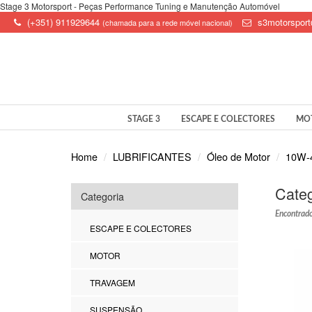
Stage 3 Motorsport - Peças Performance Tuning e Manutenção Automóvel
(+351) 911929644
s3motorspor
(chamada para a rede móvel nacional)
STAGE 3
ESCAPE E COLECTORES
MO
Home
LUBRIFICANTES
Óleo de Motor
10W-
Categ
Categoria
Encontrado
ESCAPE E COLECTORES
MOTOR
TRAVAGEM
SUSPENSÃO