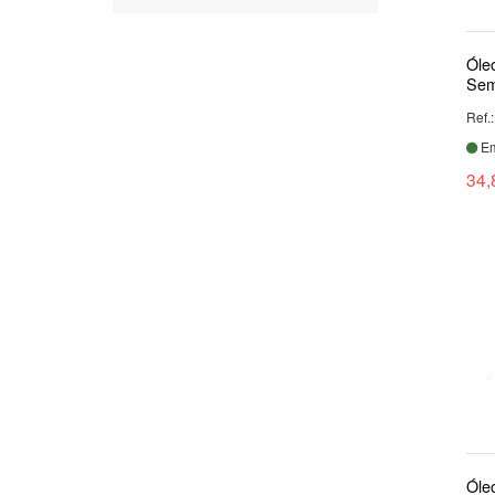
Óle
Sem
Ref.
Em
34,
Óle