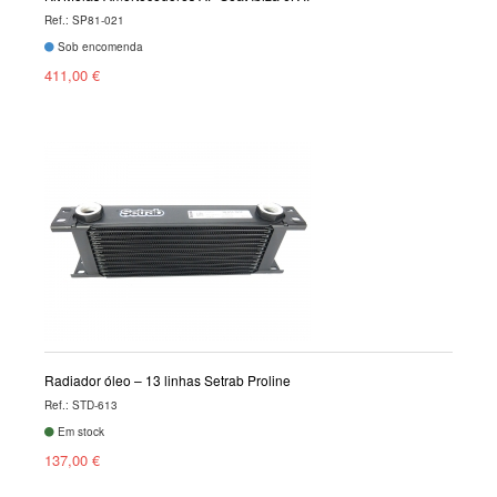
Ref.: SP81-021
Sob encomenda
411,00 €
Radiador óleo – 13 linhas Setrab Proline
Ref.: STD-613
Em stock
137,00 €