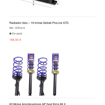
Radiador óleo – 19 linhas Setrab ProLine STD
Ref.: STD-619
Em stock
184,00 €
Kit Molas Amortecedores AP Seat Ibiza 6K II