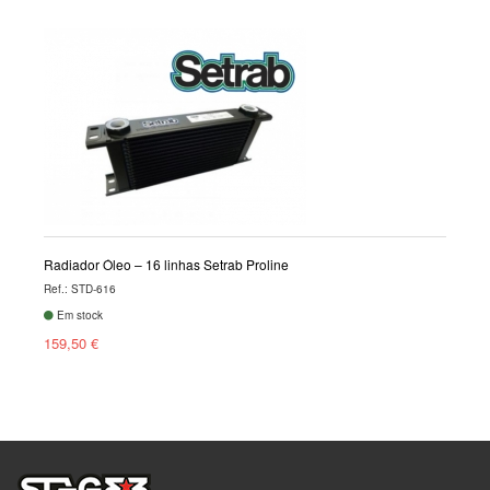
Radiador Óleo – 16 linhas Setrab Proline
Ref.: STD-616
Em stock
159,50 €