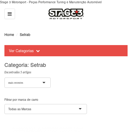
Stage 3 Motorsport - Peças Performance Tuning e Manutenção Automóvel
Toggle
navigation
Home
Setrab
Ver Categorias
Categoria:
Setrab
Encontrados 5 artigos
mais recentes
Filtrar por marca de carro
Todas as Marcas