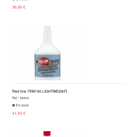
36,90 €
Red line 75W140 LIGHTWEIGHT
Ref.: 58404
Em stock
41,50 €