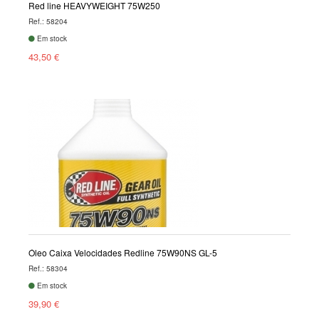
Red line HEAVYWEIGHT 75W250
Ref.: 58204
Em stock
43,50 €
Óleo Caixa Velocidades Redline 75W90NS GL-5
Ref.: 58304
Em stock
39,90 €