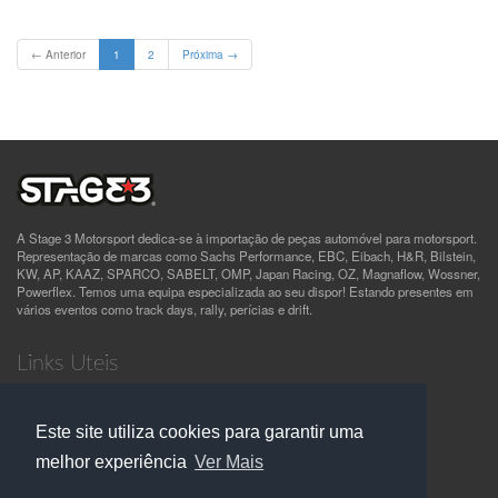
(current)
← Anterior
1
2
Próxima →
A Stage 3 Motorsport dedica-se à importação de peças automóvel para motorsport.
Representação de marcas como Sachs Performance, EBC, Eibach, H&R, Bilstein,
KW, AP, KAAZ, SPARCO, SABELT, OMP, Japan Racing, OZ, Magnaflow, Wossner,
Powerflex. Temos uma equipa especializada ao seu dispor! Estando presentes em
vários eventos como track days, rally, perícias e drift.
Links Uteis
Quem Somos
Termos e Condições
Este site utiliza cookies para garantir uma
Política de Privacidade
Contactos
melhor experiência
Ver Mais