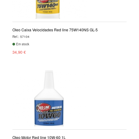
Óleo Caixa Velocidades Red line 75W140NS GL-5
Ref.: 57104
Em stock
34,90 €
Óleo Motor Red line 10W-60 1L