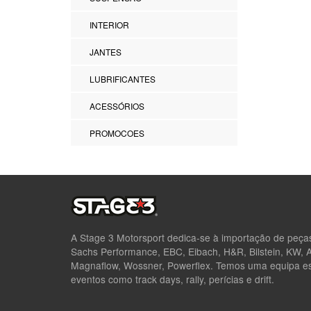
INTERIOR
JANTES
LUBRIFICANTES
ACESSÓRIOS
PROMOCOES
A Stage 3 Motorsport dedica-se à importação de peç
Sachs Performance, EBC, Eibach, H&R, Bilstein, KW,
Magnaflow, Wossner, Powerflex. Temos uma equipa esp
eventos como track days, rally, perícias e drift.