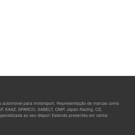
as automóvel para motorsport. Representação de marcas como
 AP, KAAZ, SPARCO, SABELT, OMP, Japan Racing, OZ,
ecializada ao seu dispor! Estando presentes em vários