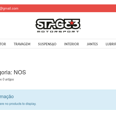
t@gmail.com
TOR
TRAVAGEM
SUSPENSÃO
INTERIOR
JANTES
LUBRI
oria:
NOS
s 0 artigos
rmação
are no products to display.