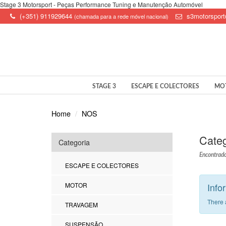
Stage 3 Motorsport - Peças Performance Tuning e Manutenção Automóvel
(+351) 911929644
s3motorspor
(chamada para a rede móvel nacional)
STAGE 3
ESCAPE E COLECTORES
MO
Home
NOS
Categ
Categoria
Encontrado
ESCAPE E COLECTORES
MOTOR
Info
There 
TRAVAGEM
SUSPENSÃO