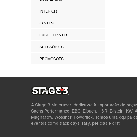
INTERIOR
JANTES
LUBRIFICANTES
ACESSÓRIOS
PROMOCOES
A Stage 3 Motorsport dedica-se à importação de peç
Sachs Performance, EBC, Eibach, H&R, Bilstein, KW,
Magnaflow, Wossner, Powerflex. Temos uma equipa esp
eventos como track days, rally, perícias e drift.