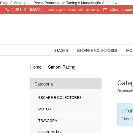
Stage 3 Motorsport - Peças Performance Tuning e Manutenção Automóvel
(+351) 911929644
s3motorspor
(chamada para a rede móvel nacional)
STAGE 3
ESCAPE E COLECTORES
MO
Home
Simoni Racing
Categ
Categoria
Encontrado
ESCAPE E COLECTORES
MOTOR
Info
There 
TRAVAGEM
SUSPENSÃO