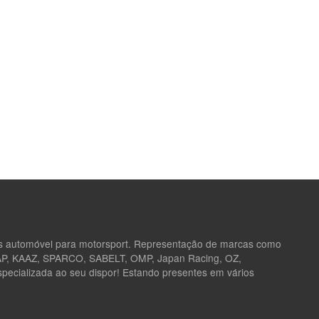
as automóvel para motorsport. Representação de marcas como
 AP, KAAZ, SPARCO, SABELT, OMP, Japan Racing, OZ,
ecializada ao seu dispor! Estando presentes em vários