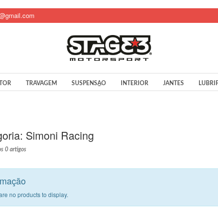
t@gmail.com
TOR
TRAVAGEM
SUSPENSÃO
INTERIOR
JANTES
LUBRI
oria:
Simoni Racing
s 0 artigos
rmação
are no products to display.