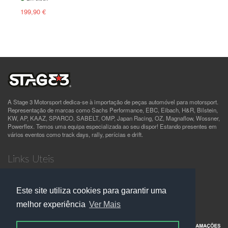
199,90 €
A Stage 3 Motorsport dedica-se à importação de peças automóvel para motorsport.
Representação de marcas como Sachs Performance, EBC, Eibach, H&R, Bilstein,
KW, AP, KAAZ, SPARCO, SABELT, OMP, Japan Racing, OZ, Magnaflow, Wossner,
Powerflex. Temos uma equipa especializada ao seu dispor! Estando presentes em
vários eventos como track days, rally, perícias e drift.
Links Uteis
Quem Somos
Termos e Condições
Este site utiliza cookies para garantir uma
Política de Privacidade
Contactos
melhor experiência
Ver Mais