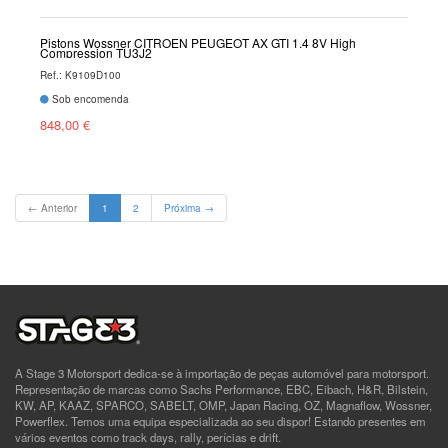
Pistons Wossner CITROEN PEUGEOT AX GTI 1.4 8V High
Compression TU3J2
Ref.: K9109D100
Sob encomenda
848,00 €
(current)
← Anterior
1
2
Próxima →
A Stage 3 Motorsport dedica-se à importação de peças automóvel para motorsport.
Representação de marcas como Sachs Performance, EBC, Eibach, H&R, Bilstein,
KW, AP, KAAZ, SPARCO, SABELT, OMP, Japan Racing, OZ, Magnaflow, Wossner,
Powerflex. Temos uma equipa especializada ao seu dispor! Estando presentes em
vários eventos como track days, rally, perícias e drift.