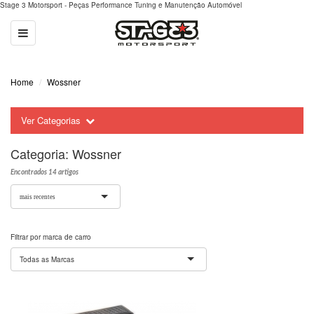
Stage 3 Motorsport - Peças Performance Tuning e Manutenção Automóvel
Toggle
navigation
Home
Wossner
Ver Categorias
Categoria:
Wossner
Encontrados 14 artigos
mais recentes
Filtrar por marca de carro
Todas as Marcas