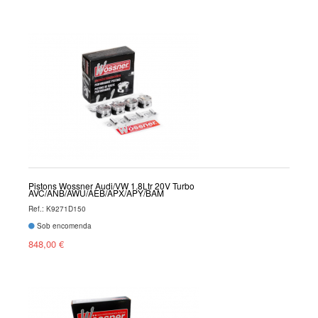
Pistons Wossner Audi/VW 1.8Ltr 20V Turbo
AVC/ANB/AWU/AEB/APX/APY/BAM
Ref.: K9271D150
Sob encomenda
848,00 €