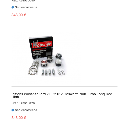
Ref.: K9455D050
Sob encomenda
848,00 €
Pistons Wossner Ford 2.0Ltr 16V Cosworth Non Turbo Long Rod
High
Ref.: K9393D170
Sob encomenda
848,00 €