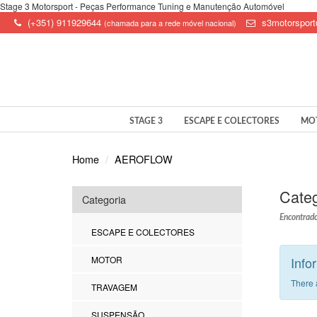
Stage 3 Motorsport - Peças Performance Tuning e Manutenção Automóvel
(+351) 911929644
s3motorspor
(chamada para a rede móvel nacional)
STAGE 3
ESCAPE E COLECTORES
MO
Home
AEROFLOW
Categ
Categoria
Encontrado
ESCAPE E COLECTORES
MOTOR
Info
There 
TRAVAGEM
SUSPENSÃO