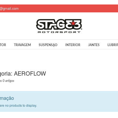
t@gmail.com
TOR
TRAVAGEM
SUSPENSÃO
INTERIOR
JANTES
LUBRI
oria:
AEROFLOW
s 0 artigos
rmação
are no products to display.