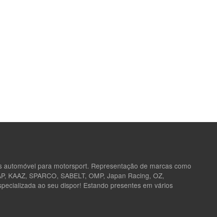
as automóvel para motorsport. Representação de marcas como
 AP, KAAZ, SPARCO, SABELT, OMP, Japan Racing, OZ,
ecializada ao seu dispor! Estando presentes em vários