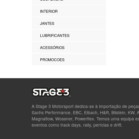
INTERIOR
JANTES
LUBRIFICANTES
ACESSÓRIOS
PROMOCOES
A Stage 3 Motorsport dedica-se à importação de peç
Sachs Performance, EBC, Eibach, H&R, Bilstein, KW,
Magnaflow, Wossner, Powerflex. Temos uma equipa esp
eventos como track days, rally, perícias e drift.