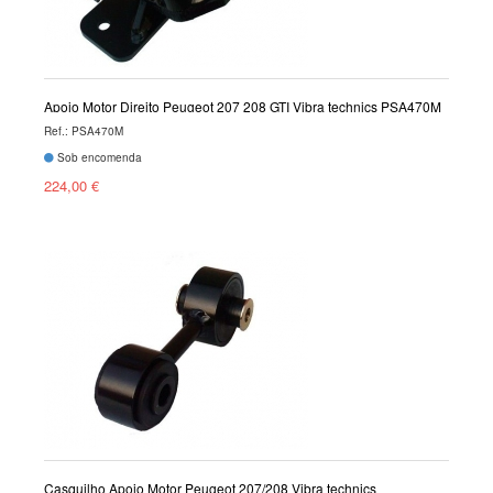
Apoio Motor Direito Peugeot 207 208 GTI Vibra technics PSA470M
Ref.: PSA470M
Sob encomenda
224,00 €
Casquilho Apoio Motor Peugeot 207/208 Vibra technics