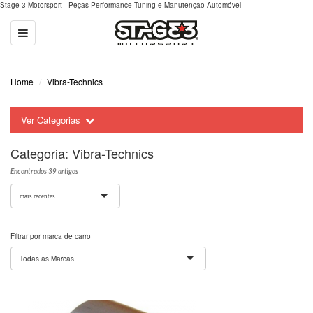
Stage 3 Motorsport - Peças Performance Tuning e Manutenção Automóvel
Toggle
navigation
Home
Vibra-Technics
Ver Categorias
Categoria:
Vibra-Technics
Encontrados 39 artigos
mais recentes
Filtrar por marca de carro
Todas as Marcas