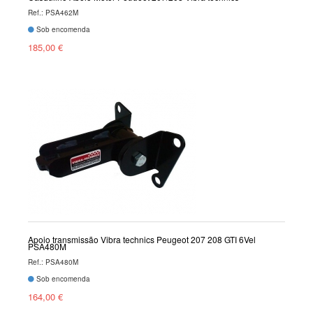
Ref.: PSA462M
Sob encomenda
185,00 €
Apoio transmissão Vibra technics Peugeot 207 208 GTI 6Vel
PSA480M
Ref.: PSA480M
Sob encomenda
164,00 €