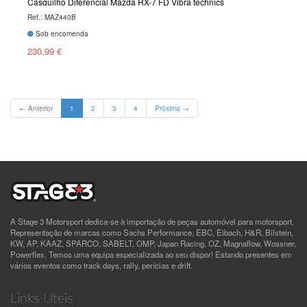
Casquilho Diferencial Mazda RX-7 FD Vibra technics
Ref.: MAZ440B
Sob encomenda
230,99 €
(current)
← Anterior
1
2
3
4
Próxima →
A Stage 3 Motorsport dedica-se à importação de peças automóvel para motorsport.
Representação de marcas como Sachs Performance, EBC, Eibach, H&R, Bilstein,
KW, AP, KAAZ, SPARCO, SABELT, OMP, Japan Racing, OZ, Magnaflow, Wossner,
Powerflex. Temos uma equipa especializada ao seu dispor! Estando presentes em
vários eventos como track days, rally, perícias e drift.
Links Uteis